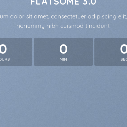
FLATSOME 3.0
um dolor sit amet, consectetuer adipiscing elit
nonummy nibh euismod tincidunt.
0
0
OURS
MIN
SE