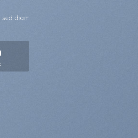
, sed diam
0
C