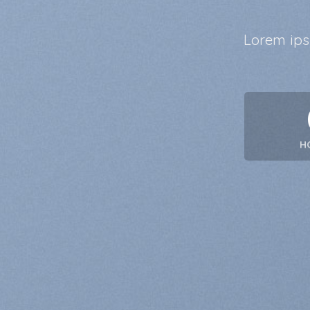
Lorem ips
H