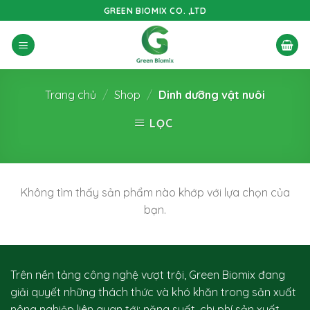
Skip
GREEN BIOMIX CO. ,LTD
to
content
Trang chủ
/
Shop
/
Dinh dưỡng vật nuôi
LỌC
Không tìm thấy sản phẩm nào khớp với lựa chọn của
bạn.
Trên nền tảng công nghệ vượt trội, Green Biomix đang
giải quyết những thách thức và khó khăn trong sản xuất
nông nghiệp liên quan tới: năng suất, chi phí sản xuất,