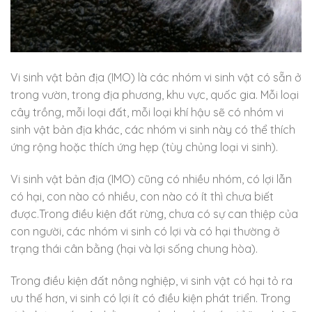
Vi sinh vật bản địa (IMO) là các nhóm vi sinh vật có sẵn ở
trong vườn, trong địa phương, khu vực, quốc gia. Mỗi loại
cây trồng, mỗi loại đất, mỗi loại khí hậu sẽ có nhóm vi
sinh vật bản địa khác, các nhóm vi sinh này có thể thích
ứng rộng hoặc thích ứng hẹp (tùy chủng loại vi sinh).
Vi sinh vật bản địa (IMO) cũng có nhiều nhóm, có lợi lẫn
có hại, con nào có nhiều, con nào có ít thì chưa biết
được.Trong điều kiện đất rừng, chưa có sự can thiệp của
con người, các nhóm vi sinh có lợi và có hại thường ở
trạng thái cân bằng (hại và lợi sống chung hòa).
Trong điều kiện đất nông nghiệp, vi sinh vật có hại tỏ ra
ưu thế hơn, vi sinh có lợi ít có điều kiện phát triển. Trong