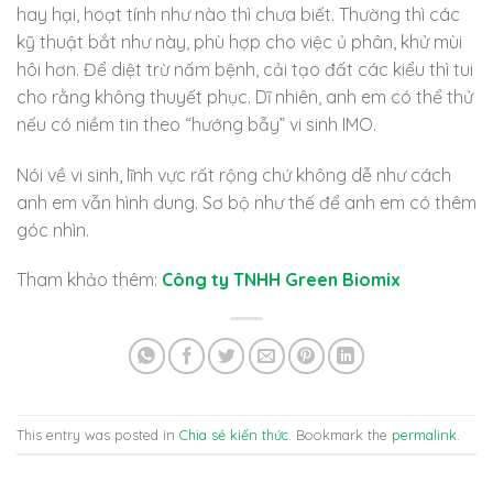
hay hại, hoạt tính như nào thì chưa biết. Thường thì các
kỹ thuật bắt như này, phù hợp cho việc ủ phân, khử mùi
hôi hơn. Để diệt trừ nấm bệnh, cải tạo đất các kiểu thì tui
cho rằng không thuyết phục. Dĩ nhiên, anh em có thể thử
nếu có niềm tin theo “hướng bẫy” vi sinh IMO.
Nói về vi sinh, lĩnh vực rất rộng chứ không dễ như cách
anh em vẫn hình dung. Sơ bộ như thế để anh em có thêm
góc nhìn.
Tham khảo thêm:
Công ty TNHH Green Biomix
This entry was posted in
Chia sẻ kiến thức
. Bookmark the
permalink
.