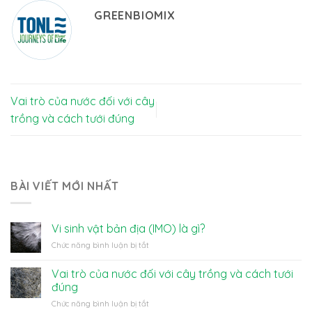
GREENBIOMIX
Vai trò của nước đối với cây
trồng và cách tưới đúng
BÀI VIẾT MỚI NHẤT
Vi sinh vật bản địa (IMO) là gì?
ở
Chức năng bình luận bị tắt
Vi
sinh
Vai trò của nước đối với cây trồng và cách tưới
vật
đúng
bản
ở
Chức năng bình luận bị tắt
địa