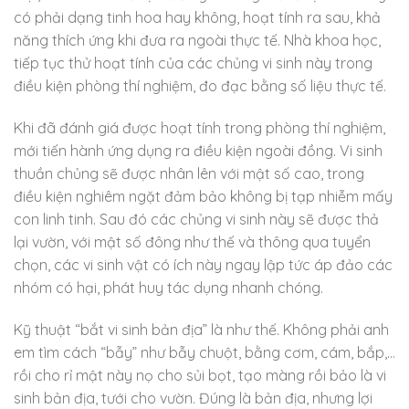
có phải dạng tinh hoa hay không, hoạt tính ra sau, khả
năng thích ứng khi đưa ra ngoài thực tế. Nhà khoa học,
tiếp tục thử hoạt tính của các chủng vi sinh này trong
điều kiện phòng thí nghiệm, đo đạc bằng số liệu thực tế.
Khi đã đánh giá được hoạt tính trong phòng thí nghiệm,
mới tiến hành ứng dụng ra điều kiện ngoài đồng. Vi sinh
thuần chủng sẽ được nhân lên với mật số cao, trong
điều kiện nghiêm ngặt đảm bảo không bị tạp nhiễm mấy
con linh tinh. Sau đó các chủng vi sinh này sẽ được thả
lại vườn, với mật số đông như thế và thông qua tuyển
chọn, các vi sinh vật có ích này ngay lập tức áp đảo các
nhóm có hại, phát huy tác dụng nhanh chóng.
Kỹ thuật “bắt vi sinh bản địa” là như thế. Không phải anh
em tìm cách “bẫy” như bẫy chuột, bằng cơm, cám, bắp,…
rồi cho rỉ mật này nọ cho sủi bọt, tạo màng rồi bảo là vi
sinh bản địa, tưới cho vườn. Đúng là bản địa, nhưng lợi