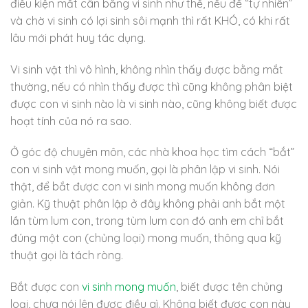
điều kiện mất cân bằng vi sinh như thế, nếu để “tự nhiên”
và chờ vi sinh có lợi sinh sôi mạnh thì rất KHÓ, có khi rất
lâu mới phát huy tác dụng.
Vi sinh vật thì vô hình, không nhìn thấy được bằng mắt
thường, nếu có nhìn thấy được thì cũng không phân biệt
được con vi sinh nào là vi sinh nào, cũng không biết được
hoạt tính của nó ra sao.
Ở góc độ chuyên môn, các nhà khoa học tìm cách “bắt”
con vi sinh vật mong muốn, gọi là phân lập vi sinh. Nói
thật, để bắt được con vi sinh mong muốn không đơn
giản. Kỹ thuật phân lập ở đây không phải anh bắt một
lần tùm lum con, trong tùm lum con đó anh em chỉ bắt
đúng một con (chủng loại) mong muốn, thông qua kỹ
thuật gọi là tách ròng.
Bắt được con
vi sinh mong muốn
, biết được tên chủng
loại, chưa nói lên được điều gì. Không biết được con này