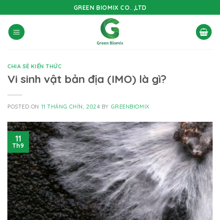
Skip
GREEN BIOMIX CO. ,LTD
to
content
CHIA SẺ KIẾN THỨC
Vi sinh vật bản địa (IMO) là gì?
POSTED ON
11 THÁNG CHÍN, 2024
BY
GREENBIOMIX
11
Th9