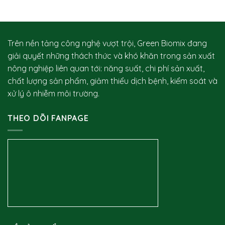
bệnh
Trên nền tảng công nghệ vượt trội, Green Biomix đang
giải quyết những thách thức và khó khăn trong sản xuất
nông nghiệp liên quan tới: năng suất, chi phí sản xuất,
chất lượng sản phẩm, giảm thiểu dịch bệnh, kiểm soát và
xử lý ô nhiễm môi trường.
THEO DÕI FANPAGE