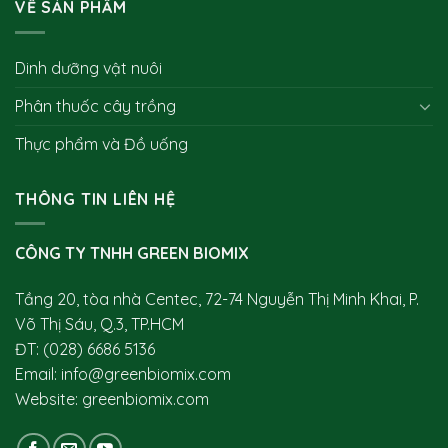
VỀ SẢN PHẨM
Dinh dưỡng vật nuôi
Phân thuốc cây trồng
Thực phẩm và Đồ uống
THÔNG TIN LIÊN HỆ
CÔNG TY TNHH GREEN BIOMIX
Tầng 20, tòa nhà Centec, 72-74 Nguyễn Thị Minh Khai, P.
Võ Thị Sáu, Q.3, TP.HCM
ĐT:
(028) 6686 5136
Em
ail: info@greenbiomix.com
Website:
greenbiomix.com