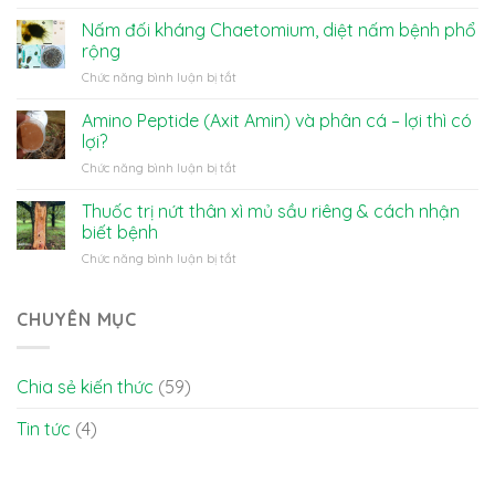
Vai
(IMO)
trò
là
Nấm đối kháng Chaetomium, diệt nấm bệnh phổ
của
gì?
rộng
nước
ở
Chức năng bình luận bị tắt
đối
Nấm
với
đối
Amino Peptide (Axit Amin) và phân cá – lợi thì có
cây
kháng
trồng
lợi?
Chaetomium,
và
ở
Chức năng bình luận bị tắt
diệt
cách
Amino
nấm
tưới
Peptide
Thuốc trị nứt thân xì mủ sầu riêng & cách nhận
bệnh
đúng
(Axit
phổ
biết bệnh
Amin)
rộng
ở
Chức năng bình luận bị tắt
và
Thuốc
phân
trị
cá
nứt
CHUYÊN MỤC
–
thân
lợi
xì
thì
mủ
có
Chia sẻ kiến thức
(59)
sầu
lợi?
riêng
Tin tức
(4)
&
cách
nhận
biết