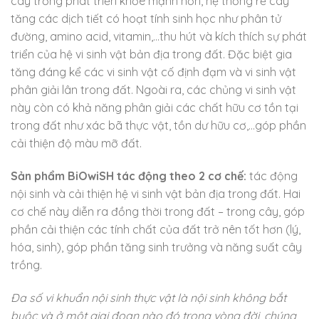
cây trồng phát triển khỏe mạnh hơn, hệ thống rễ cây
tăng các dịch tiết có hoạt tính sinh học như phân tử
đường, amino acid, vitamin,…thu hút và kích thích sự phát
triển của hệ vi sinh vật bản địa trong đất. Đặc biệt gia
tăng đáng kể các vi sinh vật cố định đạm và vi sinh vật
phân giải lân trong đất. Ngoài ra, các chủng vi sinh vật
này còn có khả năng phân giải các chất hữu cơ tồn tại
trong đất như xác bã thực vật, tồn dư hữu cơ,…góp phần
cải thiện độ màu mỡ đất.
Sản phẩm BiOwiSH tác động theo 2 cơ chế:
tác động
nội sinh và cải thiện hệ vi sinh vật bản địa trong đất. Hai
cơ chế này diễn ra đồng thời trong đất – trong cây, góp
phần cải thiện các tính chất của đất trở nên tốt hơn (lý,
hóa, sinh), góp phần tăng sinh trưởng và năng suất cây
trồng.
Đa số vi khuẩn nội sinh thực vật là nội sinh không bắt
buộc và ở một giai đoạn nào đó trong vòng đời, chúng