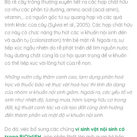
Bộ rễ cây trồng thường xuyên tiết ra các hợp chất hữu
cơ như các phân tử đường, amino acid (acid amin),
vitamin,… có nguồn gốc từ sự quang hợp và các quá
trình khác của cây (Sylvia et al., 2005). Các hợp chất hữu
cơ này có chức năng thu hút các vi khuẩn nội sinh đến
và quần tụ (colonization) trên bề mặt rễ. Ngoài ra, sự
tiếp xúc ngẫu nhiên do rễ phát triển để tìm nguồn nước
hay dưỡng chất cũng là cơ hội quan trọng để vi khuẩn
có thể tiếp xúc với lông hút của rễ non.
Những vườn cây thâm canh cao, lạm dụng phân hoá
học và thuốc bảo vệ thực vật hoá học thì tính đa dạng
của nhóm vi khuẩn nội sinh giảm. Ngoài ra, các yếu tố vô
sinh như: nhiệt độ, lượng mưa, hàm lượng hữu cơ trong
đất, kỹ thuật canh tác và cải tạo đất cũng ảnh hưởng
đến thành phần và mật độ vi khuẩn nội sinh.
Do đó, việc bổ sung các chủng
vi sinh vật nội sinh có
trong BiOWiSH
góp phần thiết lập mối quan hệ bền