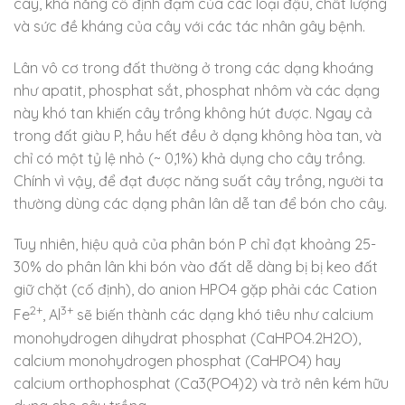
cây, khả năng cố định đạm của các loại đậu, chất lượng
và sức đề kháng của cây với các tác nhân gây bệnh.
Lân vô cơ trong đất thường ở trong các dạng khoáng
như apatit, phosphat sắt, phosphat nhôm và các dạng
này khó tan khiến cây trồng không hút được. Ngay cả
trong đất giàu P, hầu hết đều ở dạng không hòa tan, và
chỉ có một tỷ lệ nhỏ (~ 0,1%) khả dụng cho cây trồng.
Chính vì vậy, để đạt được năng suất cây trồng, người ta
thường dùng các dạng phân lân dễ tan để bón cho cây.
Tuy nhiên, hiệu quả của phân bón P chỉ đạt khoảng 25-
30% do phân lân khi bón vào đất dễ dàng bị bị keo đất
giữ chặt (cố định), do anion HPO4 gặp phải các Cation
2+
3+
Fe
, Al
sẽ biến thành các dạng khó tiêu như calcium
monohydrogen dihydrat phosphat (CaHPO4.2H2O),
calcium monohydrogen phosphat (CaHPO4) hay
calcium orthophosphat (Ca3(PO4)2) và trở nên kém hữu