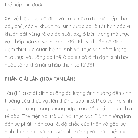
thể hấp thu được.
Xét về hiệu quả cố định và cung cấp nitơ trực tiếp cho
cây chủ, các vi khuẩn nội sinh được coi là tốt hơn các vi
khuẩn đất vùng rễ do áp suất oxy ở bên trong mô thực
vật thấp hơn so với ở trong đất. Khi vi khuẩn cố định
đạm thiết lập quan hệ nội sinh với thực vật, hàm lượng
nitơ thực vật tăng có thể là do sự cố định đạm sinh học
hoặc tăng khả năng hấp thụ nitơ từ đất.
PHÂN GIẢI LÂN (HÒA TAN LÂN)
Lân (P) là chất dinh dưỡng đa lượng ảnh hưởng đến sinh
trưởng của thực vật lớn thứ hai sau nitơ. P có vai trò sinh
lý quan trọng trong quang hợp, trao đổi chất, phân chia
tế bào. Thể hiện vai trò đối với thực vật, P ảnh hưởng lớn
đến sự phát triển của rễ, độ chắc của thân và gốc, sự
hình thành hoa và hạt, sự sinh trưởng và phát triển của