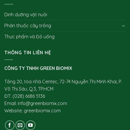
Dinh dưỡng vật nuôi
Phân thuốc cây trồng
Thực phẩm và Đồ uống
THÔNG TIN LIÊN HỆ
CÔNG TY TNHH GREEN BIOMIX
Tầng 20, tòa nhà Centec, 72-74 Nguyễn Thị Minh Khai, P.
Võ Thị Sáu, Q.3, TP.HCM
ĐT:
(028) 6686 5136
Em
ail: info@greenbiomix.com
Website:
greenbiomix.com