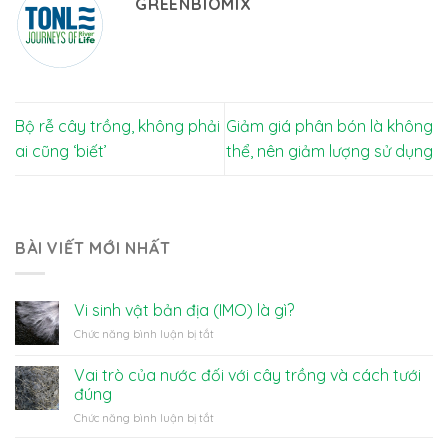
GREENBIOMIX
Bộ rễ cây trồng, không phải
Giảm giá phân bón là không
ai cũng ‘biết’
thể, nên giảm lượng sử dụng
BÀI VIẾT MỚI NHẤT
Vi sinh vật bản địa (IMO) là gì?
ở
Chức năng bình luận bị tắt
Vi
sinh
Vai trò của nước đối với cây trồng và cách tưới
vật
đúng
bản
ở
Chức năng bình luận bị tắt
địa
Vai
(IMO)