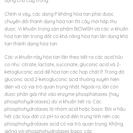
dụng cho cây trồng.
Chính vì vậy, các dạng P không hòa tan phải được
chuyển đổi thành dạng hòa tan thì cây mới hấp thu
được. Vi khuẩn trong sản phẩm BiOWiSH và các vi khuẩn
hòa tan lân trong đất có khả năng hòa tan lân dạng khó
tan thành dạng hòa tan.
Các vi khuẩn này hòa tan lân theo tiết ra các acid hữu
cơ như citrate, lactate, succinate, gluconic acid và 2-
ketogluconic acid để hòa tan các hợp chất P. Trong đó
gluconic acid 2-ketogluconic acid thường xuyên hiện
diện và có vai trò quan trọng nhất. Ngoài ra, lân còn
được phân giải nhờ vào enzyme phosphatases (hay
phosphohydrolases) do vi khuẩn tiết ra. Các
phosphohydrolases là nhóm acid hoặc bazơ. Bởi vì hầu
hết các loại đất có pH từ acid đến trung tính nên các
phosphohydrolases acid có vai trò quan trọng. Không
giống với phosphohydrolases bazơ, các