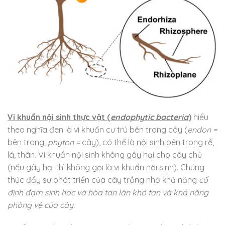
Vi khuẩn nội sinh thực vật (
endophytic bacteria
)
hiểu
theo nghĩa đen là vi khuẩn cư trú bên trong cây (
endon =
bên trong;
phyton =
cây), có thể là nội sinh bên trong rễ,
lá, thân. Vi khuẩn nội sinh không gây hại cho cây chủ
(nếu gây hại thì không gọi là vi khuẩn nội sinh). Chúng
thúc đẩy sự phát triển của cây trồng nhờ khả năng
cố
định đạm sinh học và hòa tan lân khó tan và khả năng
phòng vệ của cây.