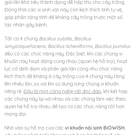
giải lân khó tiêu thành dạng dễ hấp thu cho cây trồng.
Đồng thời các vi sinh vật này còn kích thích tính tự vệ,
góp phần tăng tính đề kháng cây trồng trước một số
tác nhân gây bệnh.
Tất cả 4 chủng
Bacillus subtilis
,
Bacillus
amyloliquefaciens
,
Bacillus licheniforms
,
Bacillus pumilus
đều có các chức năng này. Đặc biệt, khi các chủng vi
khuẩn này hoạt động cùng nhau (quan hệ hỗ trợ), hoạt
lực cố định đạm và phân giải lân cũng như chức năng
kích thích đề kháng ở cây trồng của 4 chủng này tăng
lên nhiều lần, so với khi sử dụng từng chủng vi khuẩn
riêng rẽ.
Đây là một công nghệ rất độc đáo
, khi kết hợp
các chủng này lại với nhau và các chủng làm việc theo
quan hệ hỗ trợ nhau, để tạo ra các chức năng tốt hơn
mong đợi.
Nhờ vào sự hỗ trợ của các
vi khuẩn nội sinh BiOWiSH
,