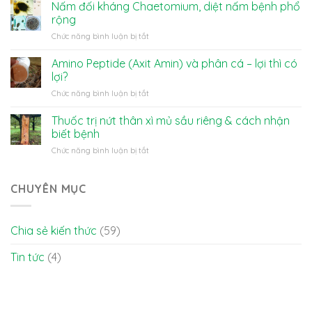
trò
là
Nấm đối kháng Chaetomium, diệt nấm bệnh phổ
của
gì?
rộng
nước
ở
Chức năng bình luận bị tắt
đối
Nấm
với
đối
Amino Peptide (Axit Amin) và phân cá – lợi thì có
cây
kháng
trồng
lợi?
Chaetomium,
và
ở
Chức năng bình luận bị tắt
diệt
cách
Amino
nấm
tưới
Peptide
Thuốc trị nứt thân xì mủ sầu riêng & cách nhận
bệnh
đúng
(Axit
phổ
biết bệnh
Amin)
rộng
ở
Chức năng bình luận bị tắt
và
Thuốc
phân
trị
cá
nứt
CHUYÊN MỤC
–
thân
lợi
xì
thì
mủ
có
Chia sẻ kiến thức
(59)
sầu
lợi?
riêng
Tin tức
(4)
&
cách
nhận
biết
bệnh