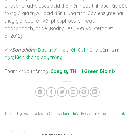
phosphohydrolases acid thể hiện hoạt tính xúc tác đặc
trưng ở giá trị pH acid đến trung tính. Các enzyme này
thủy giải các liên kết phosphoester hoặc
phosphoanhydride (Rodríguez, 1999 và Stefan et
al.,2012).
>>>
Sản phẩm:
Đặc trị xì mủ thối rễ
;
Phòng bệnh sinh
học
;
Kích kháng cây trồng
Tham khảo thêm tại
Công ty TNHH Green Biomix
This entry was posted in
Chia sẻ kiến thức
. Bookmark the
permalink
.