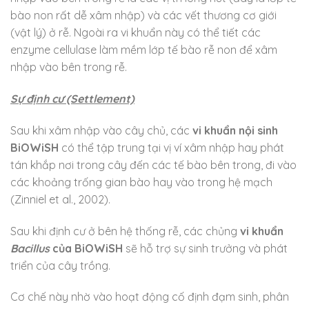
bào non rất dễ xâm nhập) và các vết thương cơ giới
(vật lý) ở rễ. Ngoài ra vi khuẩn này có thể tiết các
enzyme cellulase làm mềm lớp tế bào rễ non để xâm
nhập vào bên trong rễ.
Sự định cư (Settlement)
Sau khi xâm nhập vào cây chủ, các
vi khuẩn nội sinh
BiOWiSH
có thể tập trung tại vị ví xâm nhập hay phát
tán khắp nơi trong cây đến các tế bào bên trong, đi vào
các khoảng trống gian bào hay vào trong hệ mạch
(Zinniel et al., 2002).
Sau khi định cư ở bên hệ thống rễ, các chủng
vi khuẩn
Bacillus
của BiOWiSH
sẽ hỗ trợ sự sinh trưởng và phát
triển của cây trồng.
Cơ chế này nhờ vào hoạt động cố định đạm sinh, phân