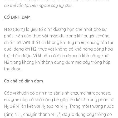
có thể tồn tại bên ngoài cây ký chủ.
CỐ ĐỊNH ĐẠM
Nitơ (đạm) là yếu tố dinh dưỡng hạn chế nhất cho sự
phát triển của thực vật mặc dù trong khí quyển, chúng
chiếm tới 78% thể tích không khí. Tuy nhiên, chúng tồn tại
dưới dạng khí N2, thực vật không có khả năng đồng hóa
trực tiếp được. Vi khuẩn cố định đạm có khả năng khử
N2 trong không khí thành dạng đạm mà cây trồng hấp
thụ được.
Cơ chế cố định đạm
Các vi khuẩn cố định nitơ sản sinh enzyme nitrogenase,
enzyme này có khả năng bẻ gãy liên kết 3 trong phân tử
N
để N liên kết với H
tạo ra NH
Trong môi trường nước
2
2
3.
+
(ẩm) NH
chuyển thành NH
, đây là dạng cây trồng có
3
4