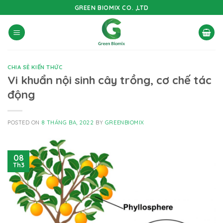
Skip
GREEN BIOMIX CO. ,LTD
to
content
CHIA SẺ KIẾN THỨC
Vi khuẩn nội sinh cây trồng, cơ chế tác
động
POSTED ON
8 THÁNG BA, 2022
BY
GREENBIOMIX
08
Th3