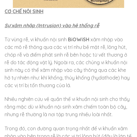
CƠ CHẾ NỘI SINH
Sự xâm nhập (Intrusion) vào hệ thống rễ
Từ vùng rễ, vi khuẩn nội sinh
BiOWiSH
xâm nhập vào
các mô rễ thông qua các vị trí như bề mặt rễ, lông hút,
chóp rễ và điểm phát sinh rễ bên hoặc từ vết thương ở
rễ do tác động vật lý. Ngoài ra, các chủng vi khuẩn nội
sinh này có thể xâm nhập vào cây thông qua các khe
hở tự nhiên như: khí khổng, thủy khổng (hydathode) hay
các vị trí bị tổn thương của lá.
Nhiều nghiên cứu về quần thể vi khuẩn nội sinh cho thấy
rằng mặc dù vi khuẩn nội sinh xâm chiếm toàn bộ cây,
nhưng rễ thường là nơi tập trung nhiều loài nhất.
Trong đó, con đường quan trọng nhất để vi khuẩn xâm
nhập vào bên trong rễ là các vị trí lông hút (đây là lớp tế