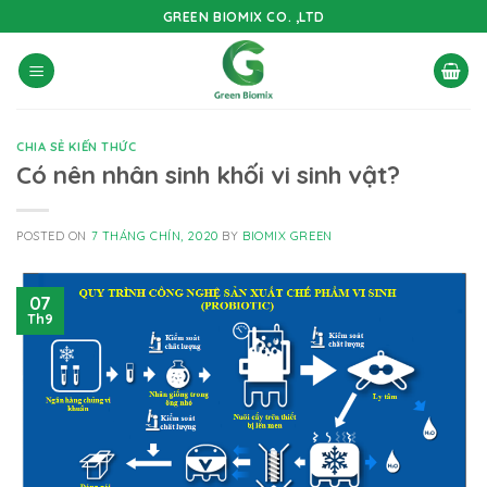
Skip
GREEN BIOMIX CO. ,LTD
to
content
CHIA SẺ KIẾN THỨC
Có nên nhân sinh khối vi sinh vật?
POSTED ON
7 THÁNG CHÍN, 2020
BY
BIOMIX GREEN
07
Th9