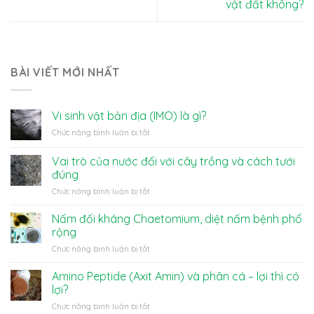
vật đất không?
BÀI VIẾT MỚI NHẤT
Vi sinh vật bản địa (IMO) là gì?
ở
Chức năng bình luận bị tắt
Vi
sinh
Vai trò của nước đối với cây trồng và cách tưới
vật
đúng
bản
ở
Chức năng bình luận bị tắt
địa
Vai
(IMO)
trò
là
Nấm đối kháng Chaetomium, diệt nấm bệnh phổ
của
gì?
rộng
nước
ở
Chức năng bình luận bị tắt
đối
Nấm
với
đối
Amino Peptide (Axit Amin) và phân cá – lợi thì có
cây
kháng
trồng
lợi?
Chaetomium,
và
ở
Chức năng bình luận bị tắt
diệt
cách