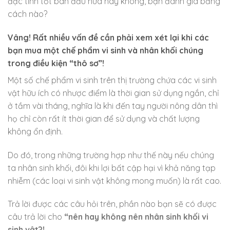
đặc tính tốt ban đầu nữa hay không, bạn đánh giá bằng
cách nào?
Vâng! Rất nhiều vấn đề cần phải xem xét lại khi các
bạn mua một chế phẩm vi sinh và nhân khối chúng
trong điều kiện “thô sơ”!
Một số chế phẩm vi sinh trên thị trường chứa các vi sinh
vật hữu ích có nhược điểm là thời gian sử dụng ngắn, chỉ
ở tầm vài tháng, nghĩa là khi đến tay người nông dân thì
họ chỉ còn rất ít thời gian để sử dụng và chất lượng
không ổn định.
Do đó, trong những trường hợp như thế này nếu chúng
ta nhân sinh khối, đôi khi lợi bất cập hại vì khả năng tạp
nhiễm (các loại vi sinh vật không mong muốn) là rất cao.
Trả lời được các câu hỏi trên, phần nào bạn sẽ có được
câu trả lời cho
“nên hay không nên nhân sinh khối vi
sinh vật?!