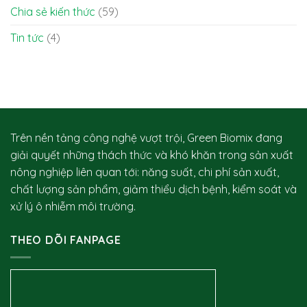
mủ
có
Chia sẻ kiến thức
(59)
sầu
lợi?
riêng
Tin tức
(4)
&
cách
nhận
biết
bệnh
Trên nền tảng công nghệ vượt trội, Green Biomix đang
giải quyết những thách thức và khó khăn trong sản xuất
nông nghiệp liên quan tới: năng suất, chi phí sản xuất,
chất lượng sản phẩm, giảm thiểu dịch bệnh, kiểm soát và
xử lý ô nhiễm môi trường.
THEO DÕI FANPAGE