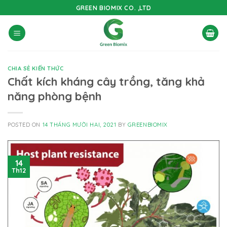
Skip
GREEN BIOMIX CO. ,LTD
to
content
CHIA SẺ KIẾN THỨC
Chất kích kháng cây trồng, tăng khả
năng phòng bệnh
POSTED ON
14 THÁNG MƯỜI HAI, 2021
BY
GREENBIOMIX
14
Th12