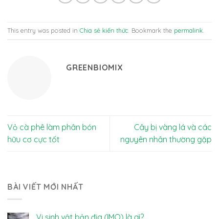
This entry was posted in
Chia sẻ kiến thức
. Bookmark the
permalink
.
GREENBIOMIX
Vỏ cà phê làm phân bón
Cây bị vàng lá và các
hữu cơ cực tốt
nguyên nhân thường gặp
BÀI VIẾT MỚI NHẤT
Vi sinh vật bản địa (IMO) là gì?