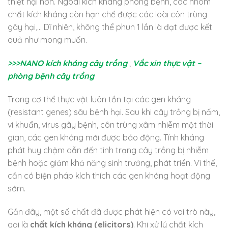
thiệt hại hơn. Ngoài kích kháng phòng bệnh, các nhóm
chất kích kháng còn hạn chế được các loài côn trùng
gây hại,… Dĩ nhiên, không thể phun 1 lần là đạt được kết
quả như mong muốn.
>>>NANO kích kháng cây trồng
;
Vắc xin thực vật –
phòng bệnh cây trồng
Trong cơ thể thực vật luôn tồn tại các gen kháng
(resistant genes) sâu bệnh hại. Sau khi cây trồng bị nấm,
vi khuẩn, virus gây bệnh, côn trùng xâm nhiễm một thời
gian, các gen kháng mới được báo động. Tính kháng
phát huy chậm dẫn đến tình trạng cây trồng bị nhiễm
bệnh hoặc giảm khả năng sinh trưởng, phát triển. Vì thế,
cần có biện pháp kích thích các gen kháng hoạt động
sớm.
Gần đây, một số chất đã được phát hiện có vai trò này,
gọi là
chất kích kháng (elicitors)
. Khi xử lý chất kích