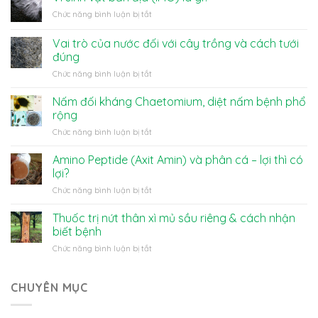
ở
Chức năng bình luận bị tắt
Vi
sinh
Vai trò của nước đối với cây trồng và cách tưới
vật
đúng
bản
ở
Chức năng bình luận bị tắt
địa
Vai
(IMO)
trò
là
Nấm đối kháng Chaetomium, diệt nấm bệnh phổ
của
gì?
rộng
nước
ở
Chức năng bình luận bị tắt
đối
Nấm
với
đối
Amino Peptide (Axit Amin) và phân cá – lợi thì có
cây
kháng
trồng
lợi?
Chaetomium,
và
ở
Chức năng bình luận bị tắt
diệt
cách
Amino
nấm
tưới
Peptide
Thuốc trị nứt thân xì mủ sầu riêng & cách nhận
bệnh
đúng
(Axit
phổ
biết bệnh
Amin)
rộng
ở
Chức năng bình luận bị tắt
và
Thuốc
phân
trị
cá
nứt
CHUYÊN MỤC
–
thân
lợi
xì
thì