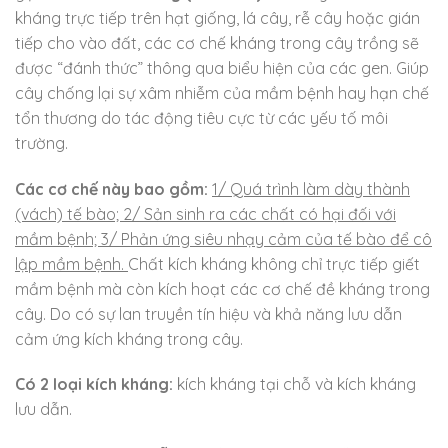
kháng trực tiếp trên hạt giống, lá cây, rễ cây hoặc gián
tiếp cho vào đất, các cơ chế kháng trong cây trồng sẽ
được “đánh thức” thông qua biểu hiện của các gen. Giúp
cây chống lại sự xâm nhiễm của mầm bệnh hay hạn chế
tổn thương do tác động tiêu cực từ các yếu tố môi
trường.
Các cơ chế này bao gồm:
1/ Quá trình làm dày thành
(vách) tế bào; 2/ Sản sinh ra các chất có hại đối với
mầm bệnh; 3/ Phản ứng siêu nhạy cảm của tế bào để cô
lập mầm bệnh.
Chất kích kháng không chỉ trực tiếp giết
mầm bệnh mà còn kích hoạt các cơ chế đề kháng trong
cây. Do có sự lan truyền tín hiệu và khả năng lưu dẫn
cảm ứng kích kháng trong cây.
Có 2 loại kích kháng:
kích kháng tại chỗ và kích kháng
lưu dẫn.