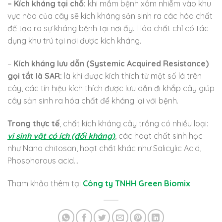
– Kích kháng tại chỗ:
khi mầm bệnh xâm nhiễm vào khu
vực nào của cây sẽ kích kháng sản sinh ra các hóa chất
để tạo ra sự kháng bệnh tại nơi ấy. Hóa chất chỉ có tác
dụng khu trú tại nơi được kích kháng.
–
Kích kháng lưu dẫn (Systemic Acquired Resistance)
gọi tắt là SAR:
là khi được kích thích từ một số lá trên
cây, các tín hiệu kích thích được lưu dẫn đi khắp cây giúp
cây sản sinh ra hóa chất để kháng lại với bệnh.
Trong thực tế
, chất kích kháng cây trồng có nhiều loại:
vi sinh vật có ích (đối kháng)
, các hoạt chất sinh học
như Nano chitosan, hoạt chất khác như Salicylic Acid,
Phosphorous acid…
Tham khảo thêm tại
Công ty TNHH Green Biomix