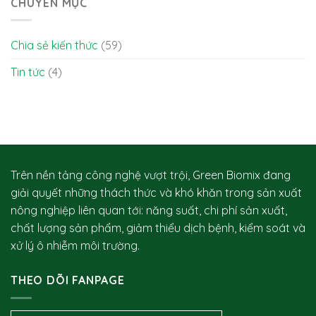
CHUYÊN MỤC
–
thân
lợi
xì
thì
mủ
có
Chia sẻ kiến thức
(59)
sầu
lợi?
riêng
Tin tức
(4)
&
cách
nhận
biết
bệnh
Trên nền tảng công nghệ vượt trội, Green Biomix đang
giải quyết những thách thức và khó khăn trong sản xuất
nông nghiệp liên quan tới: năng suất, chi phí sản xuất,
chất lượng sản phẩm, giảm thiểu dịch bệnh, kiểm soát và
xử lý ô nhiễm môi trường.
THEO DÕI FANPAGE