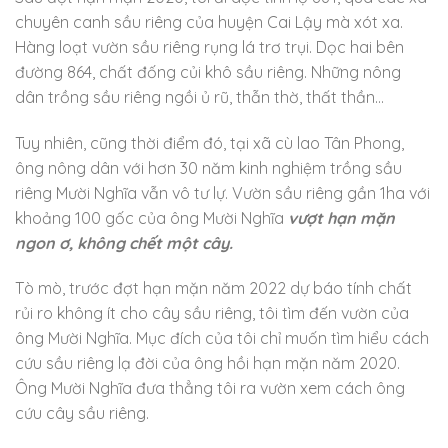
chuyên canh sầu riêng của huyện Cai Lậy mà xót xa.
Hàng loạt vườn sầu riêng rụng lá trơ trụi. Dọc hai bên
đường 864, chất đống củi khô sầu riêng. Những nông
dân trồng sầu riêng ngồi ủ rũ, thẫn thờ, thất thần…
Tuy nhiên, cũng thời điểm đó, tại xã cù lao Tân Phong,
ông nông dân với hơn 30 năm kinh nghiệm trồng sầu
riêng Mười Nghĩa vẫn vô tư lự. Vườn sầu riêng gần 1ha với
khoảng 100 gốc của ông Mười Nghĩa
vượt hạn mặn
ngon ơ, không chết một cây.
Tò mò, trước đợt hạn mặn năm 2022 dự báo tính chất
rủi ro không ít cho cây sầu riêng, tôi tìm đến vườn của
ông Mười Nghĩa. Mục đích của tôi chỉ muốn tìm hiểu cách
cứu sầu riêng lạ đời của ông hồi hạn mặn năm 2020.
Ông Mười Nghĩa đưa thẳng tôi ra vườn xem cách ông
cứu cây sầu riêng.