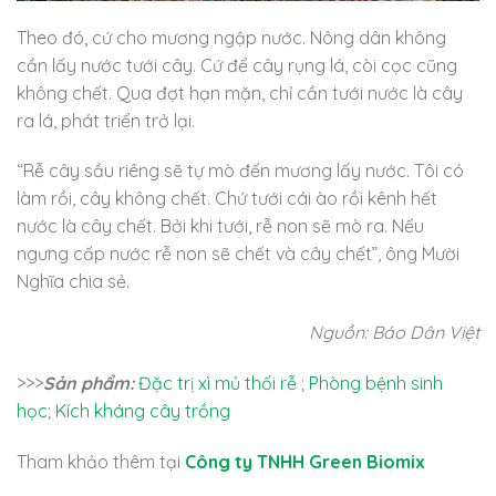
Theo đó, cứ cho mương ngập nước. Nông dân không
cần lấy nước tưới cây. Cứ để cây rụng lá, còi cọc cũng
không chết. Qua đợt hạn mặn, chỉ cần tưới nước là cây
ra lá, phát triển trở lại.
“Rễ cây sầu riêng sẽ tự mò đến mương lấy nước. Tôi có
làm rồi, cây không chết. Chứ tưới cái ào rồi kênh hết
nước là cây chết. Bởi khi tưới, rễ non sẽ mò ra. Nếu
ngưng cấp nước rễ non sẽ chết và cây chết”, ông Mười
Nghĩa chia sẻ.
Nguồn: Báo Dân Việt
>>>
Sản phẩm:
Đặc trị xì mủ thối rễ
;
Phòng bệnh sinh
học
;
Kích kháng cây trồng
Tham khảo thêm tại
Công ty TNHH Green Biomix