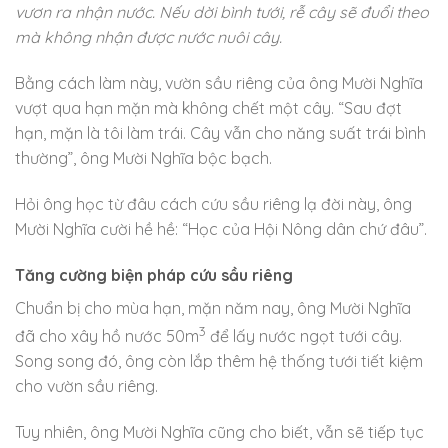
vươn ra nhận nước. Nếu dời bình tưới, rễ cây sẽ đuổi theo
mà không nhận được nước nuôi cây.
Bằng cách làm này, vườn sầu riêng của ông Mười Nghĩa
vượt qua hạn mặn mà không chết một cây. “Sau đợt
hạn, mặn là tôi làm trái. Cây vẫn cho năng suất trái bình
thường”, ông Mười Nghĩa bộc bạch.
Hỏi ông học từ đâu cách cứu sầu riêng lạ đời này, ông
Mười Nghĩa cười hề hề: “Học của Hội Nông dân chứ đâu”.
Tăng cường biện pháp cứu sầu riêng
Chuẩn bị cho mùa hạn, mặn năm nay, ông Mười Nghĩa
3
đã cho xây hồ nước 50m
để lấy nước ngọt tưới cây.
Song song đó, ông còn lắp thêm hệ thống tưới tiết kiệm
cho vườn sầu riêng.
Tuy nhiên, ông Mười Nghĩa cũng cho biết, vẫn sẽ tiếp tục