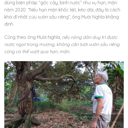
dùng biện pháp “gốc cây, bình nước” như vụ hạn, mặn
năm 2020. “Nếu hạn mặn khốc liệt, kéo dài, đây là cách
khả dĩ nhất cứu vườn sầu riêng”, ông Mười Nghĩa khẳng
định.
Cũng theo ông Mười Nghĩa,
nếu nông dân duy trì được
nước ngọt trong mương, không cần tưới vườn sầu riêng
cũng có thể vượt qua hạn, mặn.