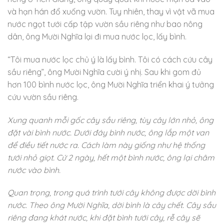
và hạn hán đổ xuống vườn. Tuy nhiên, thay vì vật vã mua
nước ngọt tưới cấp tập vườn sầu riêng như bao nông
dân, ông Mười Nghĩa lại đi mua nước lọc, lấy bình.
“Tôi mua nước lọc chủ ý là lấy bình. Tôi có cách cứu cây
sầu riêng”, ông Mười Nghĩa cười ý nhị. Sau khi gom đủ
hơn 100 bình nước lọc, ông Mười Nghĩa triển khai ý tưởng
cứu vườn sầu riêng.
Xung quanh mỗi gốc cây sầu riêng, tùy cây lớn nhỏ, ông
đặt vài bình nước. Dưới đáy bình nước, ông lắp một van
để điều tiết nước ra. Cách làm này giống như hệ thống
tưới nhỏ giọt. Cứ 2 ngày, hết một bình nước, ông lại châm
nước vào bình.
Quan trọng, trong quá trình tưới cây không được dời bình
nước. Theo ông Mười Nghĩa, dời bình là cây chết. Cây sầu
riêng đang khát nước, khi đặt bình tưới cây, rễ cây sẽ