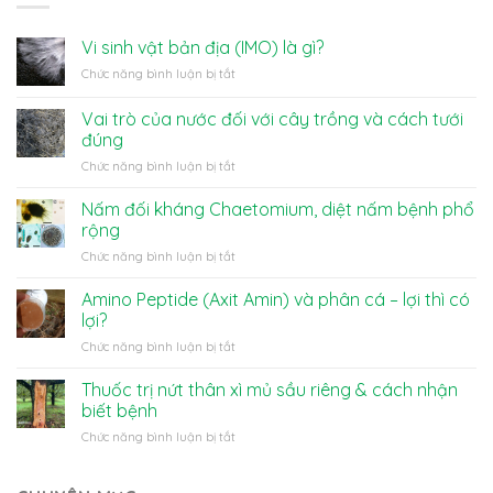
Vi sinh vật bản địa (IMO) là gì?
ở
Chức năng bình luận bị tắt
Vi
sinh
Vai trò của nước đối với cây trồng và cách tưới
vật
đúng
bản
ở
Chức năng bình luận bị tắt
địa
Vai
(IMO)
trò
là
Nấm đối kháng Chaetomium, diệt nấm bệnh phổ
của
gì?
rộng
nước
ở
Chức năng bình luận bị tắt
đối
Nấm
với
đối
Amino Peptide (Axit Amin) và phân cá – lợi thì có
cây
kháng
trồng
lợi?
Chaetomium,
và
ở
Chức năng bình luận bị tắt
diệt
cách
Amino
nấm
tưới
Peptide
Thuốc trị nứt thân xì mủ sầu riêng & cách nhận
bệnh
đúng
(Axit
phổ
biết bệnh
Amin)
rộng
ở
Chức năng bình luận bị tắt
và
Thuốc
phân
trị
cá
nứt