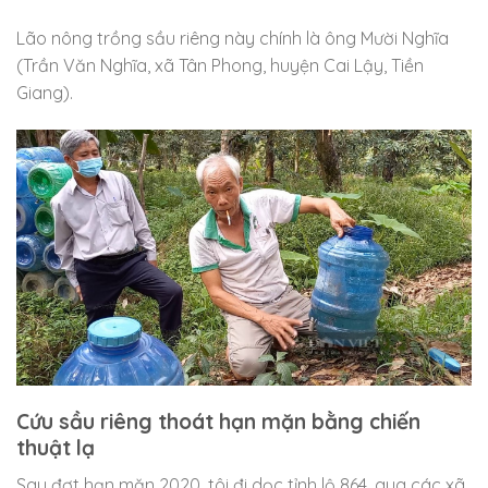
Lão nông trồng sầu riêng này chính là ông Mười Nghĩa
(Trần Văn Nghĩa, xã Tân Phong, huyện Cai Lậy, Tiền
Giang).
Cứu sầu riêng thoát hạn mặn bằng chiến
thuật lạ
Sau đợt hạn mặn 2020, tôi đi dọc tỉnh lộ 864, qua các xã