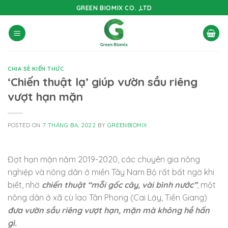
Skip
GREEN BIOMIX CO. ,LTD
to
content
CHIA SẺ KIẾN THỨC
‘Chiến thuật lạ’ giúp vườn sầu riêng
vượt hạn mặn
POSTED ON
7 THÁNG BA, 2022
BY
GREENBIOMIX
Đợt hạn mặn năm 2019-2020, các chuyên gia nông
nghiệp và nông dân ở miền Tây Nam Bộ rất bất ngờ khi
biết, nhờ
chiến thuật “mỗi gốc cây, vài bình nước”
, một
nông dân ở xã cù lao Tân Phong (Cai Lậy, Tiền Giang)
đưa vườn sầu riêng vượt hạn, mặn mà không hề hấn
gì.