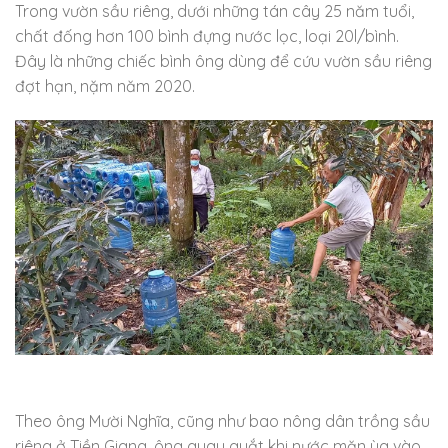
Trong vườn sầu riêng, dưới những tán cây 25 năm tuổi,
chất đống hơn 100 bình đựng nước lọc, loại 20l/bình.
Đây là những chiếc bình ông dùng để cứu vườn sầu riêng
đợt hạn, nặm năm 2020.
Theo ông Mười Nghĩa, cũng như bao nông dân trồng sầu
riêng ở Tiền Giang, ông quay quắt khi nước mặn ùa vào